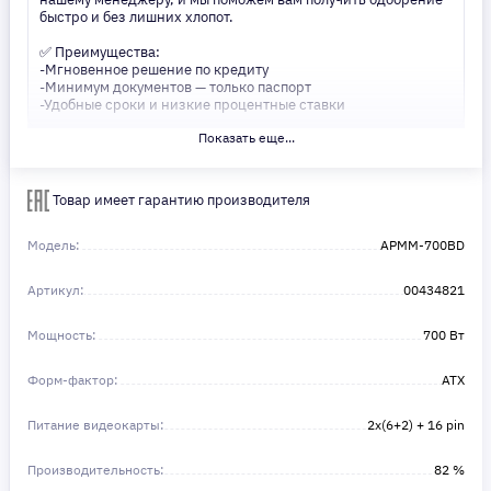
быстро и без лишних хлопот.
✅ Преимущества:
-Мгновенное решение по кредиту
-Минимум документов — только паспорт
-Удобные сроки и низкие процентные ставки
Показать еще...
Не откладывайте свои желания на потом! Получите то, что
нужно, прямо сейчас. Ваше удобство — наш приоритет! ✨
Сделайте шаг к своей мечте — мы поможем вам в этом!
Товар имеет гарантию производителя
Модель:
APMM-700BD
Артикул:
00434821
Мощность:
700 Вт
Форм-фактор:
ATX
Питание видеокарты:
2х(6+2) + 16 pin
Производительность:
82 %