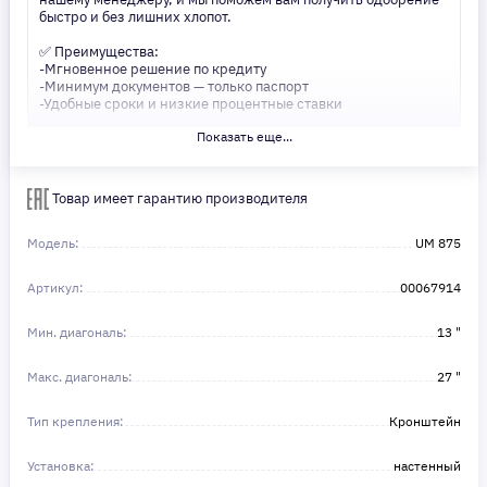
быстро и без лишних хлопот.
✅ Преимущества:
-Мгновенное решение по кредиту
-Минимум документов — только паспорт
-Удобные сроки и низкие процентные ставки
Показать еще...
Не откладывайте свои желания на потом! Получите то, что
нужно, прямо сейчас. Ваше удобство — наш приоритет! ✨
Сделайте шаг к своей мечте — мы поможем вам в этом!
Товар имеет гарантию производителя
Модель:
UM 875
Артикул:
00067914
Мин. диагональ:
13 "
Макс. диагональ:
27 "
Тип крепления:
Кронштейн
Установка:
настенный