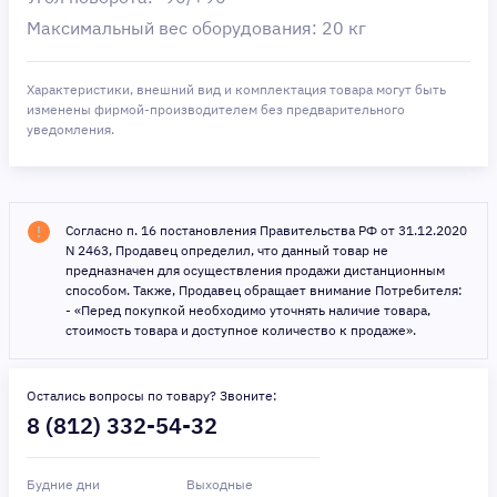
Максимальный вес оборудования: 20 кг
Характеристики, внешний вид и комплектация товара могут быть
изменены фирмой-производителем без предварительного
уведомления.
Согласно п. 16 постановления Правительства РФ от 31.12.2020
N 2463, Продавец определил, что данный товар не
предназначен для осуществления продажи дистанционным
способом. Также, Продавец обращает внимание Потребителя:
- «Перед покупкой необходимо уточнять наличие товара,
стоимость товара и доступное количество к продаже».
Остались вопросы по товару? Звоните:
8 (812) 332-54-32
Будние дни
Выходные