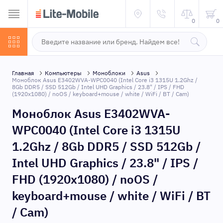
0
0
Главная
Компьютеры
Моноблоки
Asus
Моноблок Asus E3402WVA-WPC0040 (Intel Core i3 1315U 1.2Ghz /
8Gb DDR5 / SSD 512Gb / Intel UHD Graphics / 23.8" / IPS / FHD
(1920x1080) / noOS / keyboard+mouse / white / WiFi / BT / Cam)
Моноблок Asus E3402WVA-
WPC0040 (Intel Core i3 1315U
1.2Ghz / 8Gb DDR5 / SSD 512Gb /
Intel UHD Graphics / 23.8" / IPS /
FHD (1920x1080) / noOS /
keyboard+mouse / white / WiFi / BT
/ Cam)