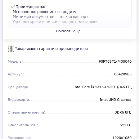
✅ Преимущества:
-Мгновенное решение по кредиту
-Минимум документов — только паспорт
-Удобные сроки и низкие процентные ставки
Показать еще...
Не откладывайте свои желания на потом! Получите то, что
нужно, прямо сейчас. Ваше удобство — наш приоритет! ✨
Сделайте шаг к своей мечте — мы поможем вам в этом!
Товар имеет гарантию производителя
Модель:
90PT03T1-M00C40
Артикул:
00420985
Процессор:
Intel Core i3 1315U 1.2ГГц, 4.5 ГГц
Видеокарта:
Intel UHD Graphics
Оперативная память:
DDR5 8ГБ
Накопитель SSD:
512 ГБ
Разрешение:
1920x1080