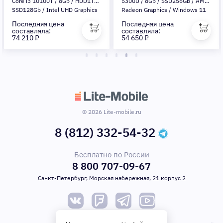
Core i3 10100T / 8Gb / HDD1Tb /
5300U / 8Gb / SSD256Gb / AMD
SSD128Gb / Intel UHD Graphics
Radeon Graphics / Windows 11
630 / Windows 11 Professional /
Home / White)
Последняя цена
Последняя цена
White)
составляла:
составляла:
74 210 ₽
54 650 ₽
© 2026 Lite-mobile.ru
8 (812) 332-54-32
Бесплатно по России
8 800 707-09-67
Санкт-Петербург, Морская набережная, 21 корпус 2