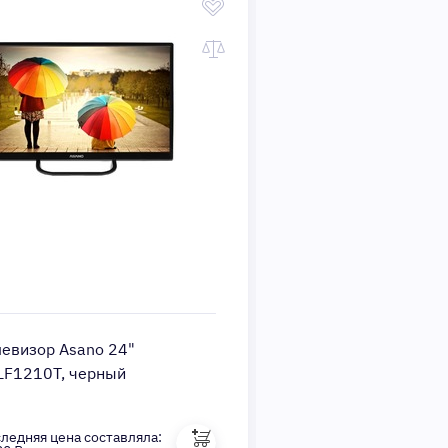
левизор Asano 24"
Телевизор Asano 24
LF1210T, черный
24LH1010T, черный
ледняя цена составляла:
Последняя цена состав