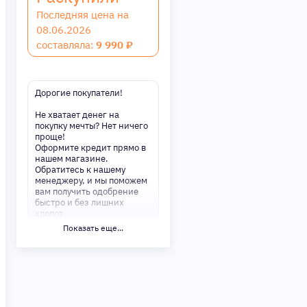
Последняя цена на
08.06.2026
составляла:
9 990 ₽
Дорогие покупатели!
Не хватает денег на
покупку мечты? Нет ничего
проще!
Оформите кредит прямо в
нашем магазине.
Обратитесь к нашему
менеджеру, и мы поможем
вам получить одобрение
быстро и без лишних
хлопот.
Показать еще...
✅ Преимущества:
-Мгновенное решение по
кредиту
-Минимум документов —
только паспорт
-Удобные сроки и низкие
процентные ставки