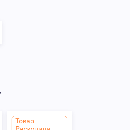
я
Товар
Раскупили