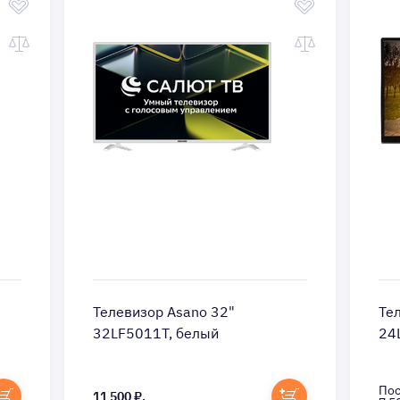
Телевизор Asano 32"
Те
32LF5011T, белый
24
Пос
11 500 ₽.