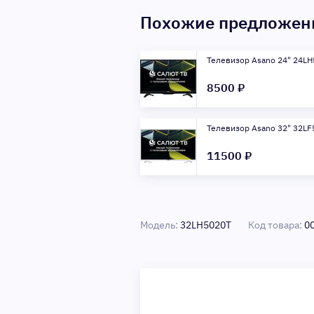
Похожие предложе
Телевизор Asano 24" 24LH
8500 ₽
Телевизор Asano 32" 32LF
11500 ₽
Модель:
32LH5020T
Код товара:
0