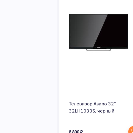
Asano 40"
Телевизор Asano 32"
, белый
32LH1030S, черный
8 800 ₽.