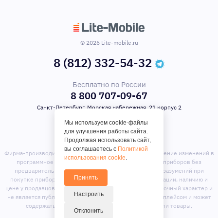
© 2026 Lite-mobile.ru
8 (812) 332-54-32
Бесплатно по России
8 800 707-09-67
Санкт-Петербург, Морская набережная, 21 корпус 2
Мы используем cookie-файлы
для улучшения работы сайта.
Продолжая использовать сайт,
вы соглашаетесь с
Политикой
Фирма-производитель оставляет за собой право на внесение изменений в
использования cookie
.
программное обеспечение, дизайн и комплектацию приборов без
предварительного уведомления. Во избежание недоразумений при
Принять
покупке приборов уточняйте информацию о комплектации, наличию и
цене у продавцов. Вся информация на сайте носит справочный характер и
Настроить
не является публичной офертой. Сайт является маркет-плейсом и может
содержать предложения сторонних продавцов или товары,
Отклонить
отсутствующие на складе магазина.