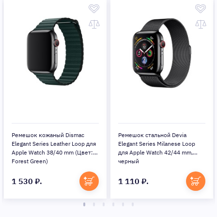
a
Ремешок Devia Deluxe Series
Ремешок Devia Deluxe Se
 Loop
Sport 3 Band для Apple Watch
Sport 3 Band для Apple W
 mm,
42/44 mm (Цвет: Indigo)
42/44 mm, черный
970 ₽.
970 ₽.