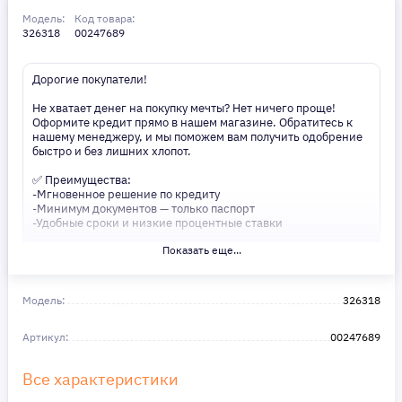
Модель:
Код товара:
326318
00247689
Дорогие покупатели!
Не хватает денег на покупку мечты? Нет ничего проще!
Оформите кредит прямо в нашем магазине. Обратитесь к
нашему менеджеру, и мы поможем вам получить одобрение
быстро и без лишних хлопот.
✅ Преимущества:
-Мгновенное решение по кредиту
-Минимум документов — только паспорт
-Удобные сроки и низкие процентные ставки
Показать еще...
Не откладывайте свои желания на потом! Получите то, что
нужно, прямо сейчас. Ваше удобство — наш приоритет! ✨
Сделайте шаг к своей мечте — мы поможем вам в этом!
Модель:
326318
Артикул:
00247689
Все характеристики